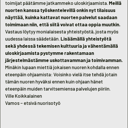
toimijat päätämme jatkammeko uloskirjaamista.
Meillä
nuorten kanssa työskentelevillä onkin nyt tilaisuus
näyttää, kuinka kattavat nuorten palvelut saadaan
toimimaan niin, että siitä voivat ottaa oppia muutkin.
Vastaus löytyy monialaisesta yhteistyöstä, josta myös
uudessa laissa säädetään.
Lisäämällä yhteistyötä
sekä yhdessä tekemisen kulttuuria ja vähentämällä
uloskirjaamista pystymme rakentamaan
järjestelmästämme uskottavamman ja toimivamman.
Minäkin lupaan miettiä jokaisen nuoren kohdalla ennen
eteenpäin ohjaamista: Voisinko vielä itse tehdä jotain
tämän nuoren hyväksi ennen kuin ohjaan hänet
eteenpäin muiden tarvitsemiensa palvelujen piiriin.
Ville Koikkalainen
Vamos – etsivä nuorisotyö