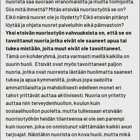
nuorista saa suoraan viranomaisilta ja muilta toimijoilta.
Siis mitä ihmettä? Mitäs etsivää nuorisotyötä se on?
Eikö nämä nuoret ole jo löydetty? Eikö etsivän pitänyt
löytää ja ohjata nuoret palveluihin eikä päinvastoin?
Yksi etsivän nuorisotyön vahvuuksista on, että se on
tavoittanut nuoria jotka eivät ole saaneet apua tai
tukea mistään, joita muut eivät ole tavoittaneet.
Tämä on kohderyhmä, josta varmasti meillä kaikilla on
suurin huoli. Etsivät ovat myös tavoittaneet paljon
nuoria, jotka ovat nuoresta iästään huolimatta saaneet
tukea ja apua kymmeniltä, joskus jopa sadoilta
ammattilaisilta ja mahdollisesti edelleen monet eri
tahot yrittävät auttaa aktiivisesti. Nuoria on yritetty
auttaa niin terveydenhuollon, koulun kuin
sosiaalihuollon puolelta, mutta tullessaan etsivään
nuorisotyöhön heidän tilanteensa ei ole sen parempi
kuin nuoren, joka on onnistunut välttämään kaikki avun
tarjoajat. Näistäkin nuorista on kova huoli, mutta mikä