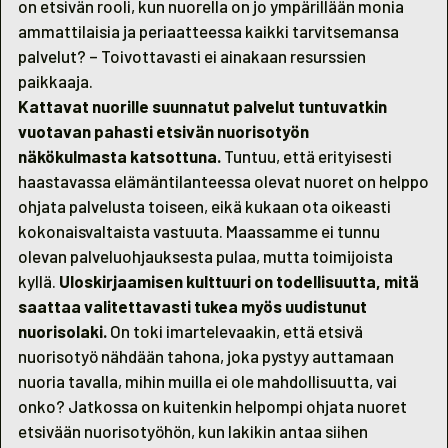
on etsivän rooli, kun nuorella on jo ympärillään monia
ammattilaisia ja periaatteessa kaikki tarvitsemansa
palvelut? – Toivottavasti ei ainakaan resurssien
paikkaaja.
Kattavat nuorille suunnatut palvelut tuntuvatkin
vuotavan pahasti etsivän nuorisotyön
näkökulmasta katsottuna.
Tuntuu, että erityisesti
haastavassa elämäntilanteessa olevat nuoret on helppo
ohjata palvelusta toiseen, eikä kukaan ota oikeasti
kokonaisvaltaista vastuuta. Maassamme ei tunnu
olevan palveluohjauksesta pulaa, mutta toimijoista
kyllä.
Uloskirjaamisen kulttuuri on todellisuutta, mitä
saattaa valitettavasti tukea myös uudistunut
nuorisolaki.
On toki imartelevaakin, että etsivä
nuorisotyö nähdään tahona, joka pystyy auttamaan
nuoria tavalla, mihin muilla ei ole mahdollisuutta, vai
onko? Jatkossa on kuitenkin helpompi ohjata nuoret
etsivään nuorisotyöhön, kun lakikin antaa siihen