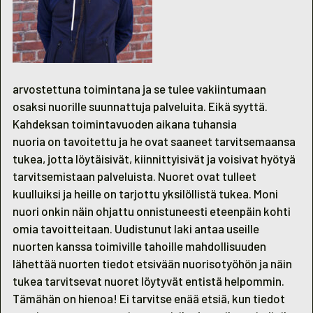
arvostettuna toimintana ja se tulee vakiintumaan
osaksi nuorille suunnattuja palveluita. Eikä syyttä.
Kahdeksan toimintavuoden aikana tuhansia
nuoria on tavoitettu ja he ovat saaneet tarvitsemaansa
tukea, jotta löytäisivät, kiinnittyisivät ja voisivat hyötyä
tarvitsemistaan palveluista. Nuoret ovat tulleet
kuulluiksi ja heille on tarjottu yksilöllistä tukea. Moni
nuori onkin näin ohjattu onnistuneesti eteenpäin kohti
omia tavoitteitaan. Uudistunut laki antaa useille
nuorten kanssa toimiville tahoille mahdollisuuden
lähettää nuorten tiedot etsivään nuorisotyöhön ja näin
tukea tarvitsevat nuoret löytyvät entistä helpommin.
Tämähän on hienoa! Ei tarvitse enää etsiä, kun tiedot