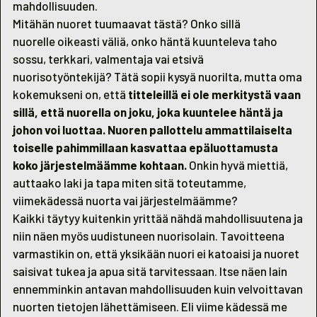
mahdollisuuden.
Mitähän nuoret tuumaavat tästä? Onko sillä
nuorelle oikeasti väliä, onko häntä kuunteleva taho
sossu, terkkari, valmentaja vai etsivä
nuorisotyöntekijä? Tätä sopii kysyä nuorilta, mutta oma
kokemukseni on, että
titteleillä ei ole merkitystä vaan
sillä, että nuorella on joku, joka kuuntelee häntä ja
johon voi luottaa.
Nuoren pallottelu ammattilaiselta
toiselle pahimmillaan kasvattaa epäluottamusta
koko järjestelmäämme kohtaan.
Onkin hyvä miettiä,
auttaako laki ja tapa miten sitä toteutamme,
viimekädessä nuorta vai järjestelmäämme?
Kaikki täytyy kuitenkin yrittää nähdä mahdollisuutena ja
niin näen myös uudistuneen nuorisolain. Tavoitteena
varmastikin on, että yksikään nuori ei katoaisi ja nuoret
saisivat tukea ja apua sitä tarvitessaan. Itse näen lain
ennemminkin antavan mahdollisuuden kuin velvoittavan
nuorten tietojen lähettämiseen. Eli viime kädessä me