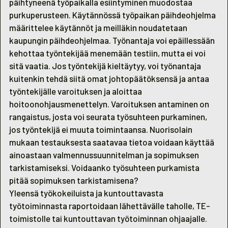
päihtyneenä työpaikalla esiintyminen muodostaa
purkuperusteen. Käytännössä työpaikan päihdeohjelma
määrittelee käytännöt ja meilläkin noudatetaan
kaupungin päihdeohjelmaa. Työnantaja voi epäillessään
kehottaa työntekijää menemään testiin, mutta ei voi
sitä vaatia. Jos työntekijä kieltäytyy, voi työnantaja
kuitenkin tehdä siitä omat johtopäätöksensä ja antaa
työntekijälle varoituksen ja aloittaa
hoitoonohjausmenettelyn. Varoituksen antaminen on
rangaistus, josta voi seurata työsuhteen purkaminen,
jos työntekijä ei muuta toimintaansa. Nuorisolain
mukaan testauksesta saatavaa tietoa voidaan käyttää
ainoastaan valmennussuunnitelman ja sopimuksen
tarkistamiseksi. Voidaanko työsuhteen purkamista
pitää sopimuksen tarkistamisena?
Yleensä työkokeiluista ja kuntouttavasta
työtoiminnasta raportoidaan lähettävälle taholle, TE-
toimistolle tai kuntouttavan työtoiminnan ohjaajalle.