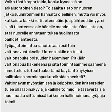
Voiko tästä raportoida, koska kyseessä on
arkaluontoinen tieto? Toisaalta tieto on nuoren
jatkosuunnitelmien kannalta oleellinen, mutta voi myös
katkaista kaikki reitit eteenpäin, jos päihteettömyys ei
siinä tilanteessa ole hänelle mahdollista. Oleellista on,
että nuorelle annetaan tukea huolimatta
päihdetilanteesta.
Työpajatoimintaa rahoitetaan osittain
valtionavustuksella. Uutena lakiin on tullut
valtionapukelpoisuuden hakeminen. Pitkään
valtionapua hakeneena ja sitä toimintaamme saaneena
ihmettelen, toteuttaako tämä käytäntö nykyisen
hallituksen normienpurkutalkoiden henkeä?
Valtionavun myöntämisen ja kelpoisuuden kriteereiden
tulee olla läpinäkyviä ja kaikille toimijoille tasavertaisia
huolimatta siitä, missä tai kenen hallinnoimana työpaja
toimii.