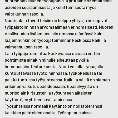
nuorisopalveluiden työpajoihin ja pitkään kokemukseen
asioiden seuraamisesta ja kehittämisestä myös
valtakunnan tasolla.
Nuorisolain tavoitteisiin on helppo yhtyä ja ne sopivat
työpajatoiminnan arvomaailmaan erinomaisesti. Nuoren
osallisuuden lisääminen niin omassa elämässä kuin
laajemminkin on työpajatoiminnan keskiössä kaikilla
valmennuksen tasoilla.
Lain työpajatoimintaa koskevassa osiossa eniten
pohtimista ainakin minulle aiheuttaa pykälä
huumausainetestauksesta. Nuori voi olla työpajalla
kuntouttavassa työtoiminnassa, työkokeilussa tai
palkkatuetussa työsuhteessa. Kaikilla näillä on hieman
erilainen vaikutus päihdeasiaan. Epäselvyyttä on
nuorisolain kirjausten ja työsuhteen aikaisten
käytäntöjen yhteensovittamisessa.
Työsuhteissa normaali käytäntö on nollatoleranssi
kaikkien päihteiden osalta. Työsopimuslaissa