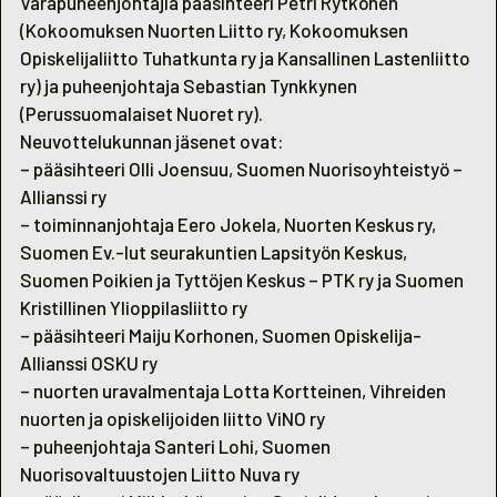
Varapuheenjohtajia pääsihteeri Petri Rytkönen
(Kokoomuksen Nuorten Liitto ry, Kokoomuksen
Opiskelijaliitto Tuhatkunta ry ja Kansallinen Lastenliitto
ry) ja puheenjohtaja Sebastian Tynkkynen
(Perussuomalaiset Nuoret ry).
Neuvottelukunnan jäsenet ovat:
– pääsihteeri Olli Joensuu, Suomen Nuorisoyhteistyö –
Allianssi ry
– toiminnanjohtaja Eero Jokela, Nuorten Keskus ry,
Suomen Ev.-lut seurakuntien Lapsityön Keskus,
Suomen Poikien ja Tyttöjen Keskus – PTK ry ja Suomen
Kristillinen Ylioppilasliitto ry
– pääsihteeri Maiju Korhonen, Suomen Opiskelija-
Allianssi OSKU ry
– nuorten uravalmentaja Lotta Kortteinen, Vihreiden
nuorten ja opiskelijoiden liitto ViNO ry
– puheenjohtaja Santeri Lohi, Suomen
Nuorisovaltuustojen Liitto Nuva ry