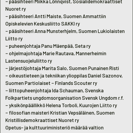
– pääsihteeri Miikka Lönnqvist, Sosialidemokraattiset
Nuoret ry
– pääsihteeri Antti Maiste, Suomen Ammattiin
Opiskelevien Keskusliitto SAKKI ry
– pääsihteeri Anna Munsterhjelm, Suomen Lukiolaisten
Liitto ry
– puheenjohtaja Panu Mäenpää, Seta ry
– ohjelmajohtaja Marie Rautava, Mannerheimin
Lastensuojeluliitto ry
– järjestöjohtaja Marita Salo, Suomen Punainen Risti
– oikeustieteen ja tekniikan ylioppilas Daniel Sazonov,
Suomen Partiolaiset – Finlands Scouter ry
– liittopuheenjohtaja Ida Schauman, Svenska
Folkpartiets ungdomsorganisation Svensk Ungdom r.f.
– yksikönpäällikkö Helena Torboli, Kuurojen Liitto ry
– filosofian maisteri Kristian Vepsäläinen, Suomen
Kristillisdemokraattiset Nuoret ry
Opetus- ja kulttuuriministeriö määrää valtion