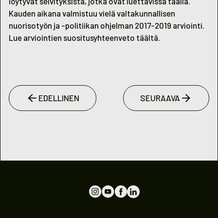
löytyvät selvityksistä, jotka ovat luettavissa
täällä
.
Kauden aikana valmistuu vielä valtakunnallisen
nuorisotyön ja -politiikan ohjelman 2017-2019 arviointi.
Lue arviointien suositusyhteenveto
täältä.
EDELLINEN
SEURAAVA