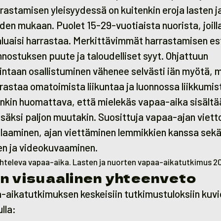
rastamisen yleisyydessä on kuitenkin eroja lasten j
den mukaan. Puolet 15-29-vuotiaista nuorista, joilla
aluaisi harrastaa. Merkittävimmät harrastamisen es
nnostuksen puute ja taloudelliset syyt. Ohjattuun
ntaan osallistuminen vähenee selvästi iän myötä, m
rastaa omatoimista liikuntaa ja luonnossa liikkumis
nkin huomattava, että mielekäs vapaa-aika sisältä
isäksi paljon muutakin. Suosittuja vapaa-ajan viet
elaaminen, ajan viettäminen lemmikkien kanssa sek
n ja videokuvaaminen.
ihteleva vapaa-aika. Lasten ja nuorten vapaa-aikatutkimus 2
n visuaalinen yhteenveto
aikatutkimuksen keskeisiin tutkimustuloksiin kuvi
lla: