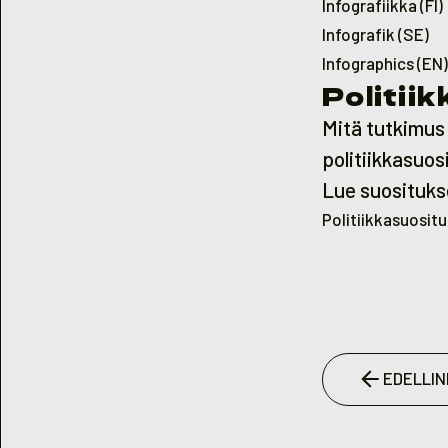
Infografiikka (FI)
Infografik (SE)
Infographics (EN)
Politii
Mitä tutkimus 
politiikkasuo
Lue suosituks
Politiikkasuositu
EDELLIN