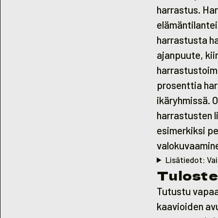
harrastus. Har
elämäntilantei
harrastusta h
ajanpuute, kii
harrastustoimi
prosenttia har
ikäryhmissä. O
harrastusten l
esimerkiksi p
valokuvaamine
Lisätiedot: Va
Tuloste
Tutustu vapaa-
kaavioiden avu