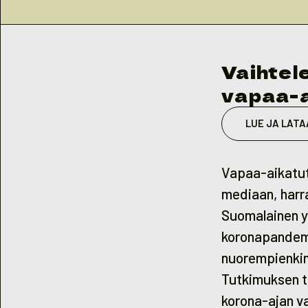
Vaihtel
vapaa-
LUE JA LATA
Vapaa-aikatut
mediaan, harra
Suomalainen yh
koronapandemia
nuorempienkin
Tutkimuksen tu
korona-ajan va