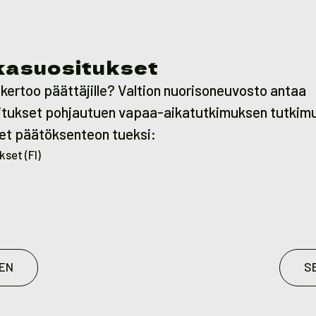
kkasuositukset
kertoo päättäjille? Valtion nuorisoneuvosto antaa
situkset pohjautuen vapaa-aikatutkimuksen tutkimu
et päätöksenteon tueksi:
kset (FI)
EN
S