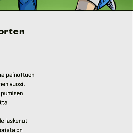
uorten
aa painottuen
nen vuosi.
oipumisen
tta
le laskenut
orista on