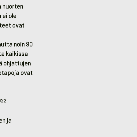
a nuorten
 ei ole
teet ovat
utta noin 90
ta kaikissa
ä ohjattujen
totapoja ovat
ä
022.
en ja