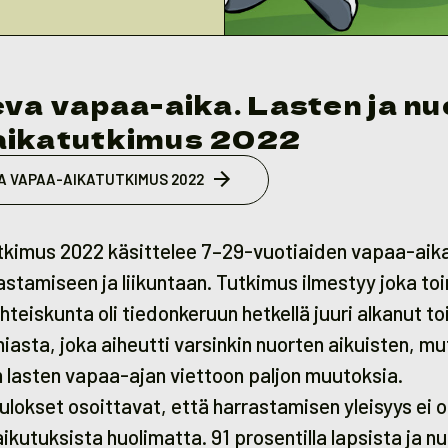
eva vapaa-aika. Lasten ja n
aikatutkimus 2022
A VAPAA-AIKATUTKIMUS 2022
kimus 2022 käsittelee 7–29-vuotiaiden vapaa-aik
stamiseen ja liikuntaan. Tutkimus ilmestyy joka toi
teiskunta oli tiedonkeruun hetkellä juuri alkanut t
sta, joka aiheutti varsinkin nuorten aikuisten, mu
 lasten vapaa-ajan viettoon paljon muutoksia.
lokset osoittavat, että harrastamisen yleisyys ei o
ikutuksista huolimatta. 91 prosentilla lapsista ja nu