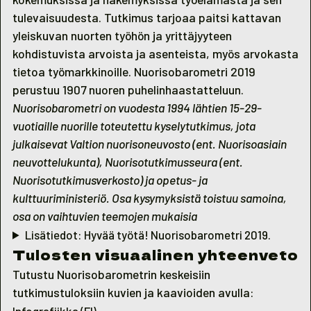
tulevaisuudesta. Tutkimus tarjoaa paitsi kattavan
yleiskuvan nuorten työhön ja yrittäjyyteen
kohdistuvista arvoista ja asenteista, myös arvokasta
tietoa työmarkkinoille. Nuorisobarometri 2019
perustuu 1907 nuoren puhelinhaastatteluun.
Nuorisobarometri on vuodesta 1994 lähtien 15-29-
vuotiaille nuorille toteutettu kyselytutkimus, jota
julkaisevat Valtion nuorisoneuvosto (ent. Nuorisoasiain
neuvottelukunta), Nuorisotutkimusseura (ent.
Nuorisotutkimusverkosto) ja opetus- ja
kulttuuriministeriö. Osa kysymyksistä toistuu samoina,
osa on vaihtuvien teemojen mukaisia
Lisätiedot: Hyvää työtä! Nuorisobarometri 2019.
Tulosten visuaalinen yhteenveto
Tutustu Nuorisobarometrin keskeisiin
tutkimustuloksiin kuvien ja kaavioiden avulla:
Infografiikka (FI)