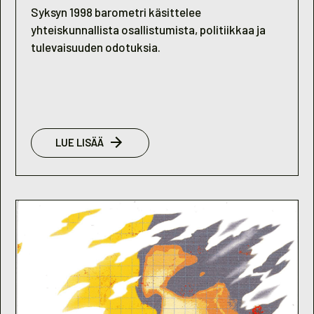
Syksyn 1998 barometri käsittelee
yhteiskunnallista osallistumista, politiikkaa ja
tulevaisuuden odotuksia.
:
LUE LISÄÄ
NUORISOBAROMETRI
2/1998