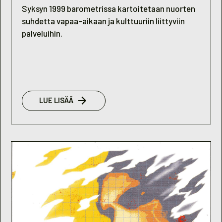
Syksyn 1999 barometrissa kartoitetaan nuorten
suhdetta vapaa-aikaan ja kulttuuriin liittyviin
palveluihin.
:
LUE LISÄÄ
NUORISOBAROMETRI
2/1999