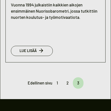
Vuonna 1994 julkaistiin kaikkien aikojen
ensimmäinen Nuorisobarometri, jossa tutkittiin
nuorten koulutus- ja työmotivaatiota.
:
LUE LISÄÄ
NUORISOBAROMETRI
1994
Edellinen sivu
1
2
3