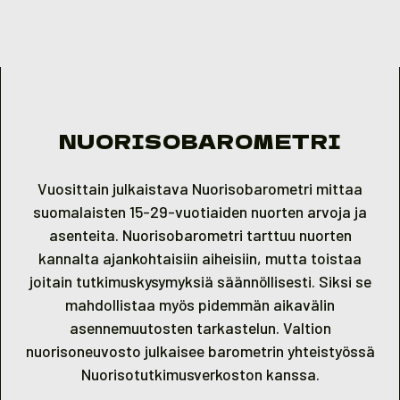
Skip to content
NUORISOBAROMETRI
Vuosittain julkaistava Nuorisobarometri mittaa
suomalaisten 15-29-vuotiaiden nuorten arvoja ja
asenteita. Nuorisobarometri tarttuu nuorten
kannalta ajankohtaisiin aiheisiin, mutta toistaa
joitain tutkimuskysymyksiä säännöllisesti. Siksi se
mahdollistaa myös pidemmän aikavälin
asennemuutosten tarkastelun. Valtion
nuorisoneuvosto julkaisee barometrin yhteistyössä
Nuorisotutkimusverkoston kanssa.