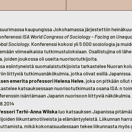
 suurimassa kaupungissa Jokohamassa järjestettiin heinäkuu
onferenssi
ISA World Congress of Sociology – Facing an Unequa
obal Sociology.
Konferenssi kokosi yli 5 000 sosiologia ja muid
emään viimeaikaisia tutkimustuloksiaan. Osallistujina oli lähe
, joiden joukossa oli useita nuorisotutkijoita.
sa esiintyneistä suomalaistutkijoista tarkastelee Nuoran ko
iin liittyviä tutkimusnäkökulmia, jotka olivat esillä Japanissa.
sen emerita professori Helena Helve
, joka on pitkään ollu
kastelee katsauksessaan nuorisotutkimusta osana ISA:n toi
nferenssin isäntämaan Japanin nuorisoon liittyviä näkökulmia.
.8.2014
fessori Terhi-Anna Wilska
luo katsauksen Japanissa pitämä
joiden liikuntamotiiveista ja elämäntyyleistä. Liikunnan harr
ttamista, mikä kokonaisuudessaan tekee liikunnasta myös g