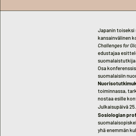
Japanin toiseksi
kansainvälinen k
Challenges for Gl
edustajaa esittel
suomalaistutkijaa
Osa konferenssis
suomalaisiin nuor
Nuorisotutkimuk
toiminnassa, tar
nostaa esille ko
Julkaisupäivä 25
Sosiologian pro
suomalaisopiskeli
yhä enemmän kulu