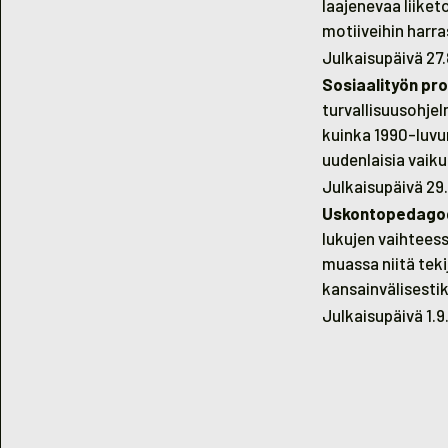
laajenevaa liiket
motiiveihin harra
Julkaisupäivä 27
Sosiaalityön pro
turvallisuusohjel
kuinka 1990-luvu
uudenlaisia vaiku
Julkaisupäivä 29
Uskontopedagogi
lukujen vaihtees
muassa niitä teki
kansainvälisestik
Julkaisupäivä 1.9