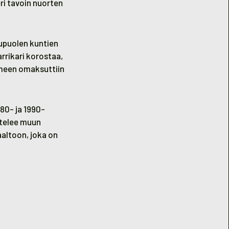
ri tavoin nuorten
upuolen kuntien
arrikari korostaa,
omeen omaksuttiin
80- ja 1990-
stelee muun
aaltoon, joka on