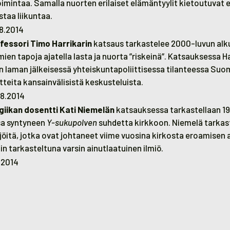
oimintaa. Samalla nuorten erilaiset elämäntyylit kietoutuvat e
staa liikuntaa.
.8.2014
fessori Timo Harrikarin
katsaus tarkastelee 2000-luvun alk
mien tapoja ajatella lasta ja nuorta ”riskeinä”. Katsauksessa H
n laman jälkeisessä yhteiskuntapoliittisessa tilanteessa Su
tteita kansainvälisistä keskusteluista.
.8.2014
ikan dosentti Kati Niemelän
katsauksessa tarkastellaan 19
sa syntyneen
Y-sukupolven
suhdetta kirkkoon. Niemelä tarka
jöitä, jotka ovat johtaneet viime vuosina kirkosta eroamisen 
in tarkasteltuna varsin ainutlaatuinen ilmiö.
.2014