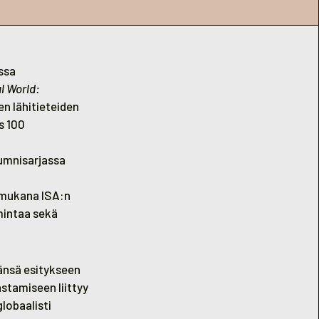
ssa
l World:
en lähitieteiden
s 100
lumnisarjassa
t mukana ISA:n
mintaa sekä
änsä esitykseen
astamiseen liittyy
lobaalisti