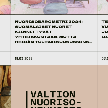
NUORISOBAROMETRI 2024:
TE
SUOMALAISET NUORET
V
KIINNITTYVÄT
JU
YHTEISKUNTAAN, MUTTA
19
HEIDÄN TULEVAISUUSUSKONSA
ON VÄHENTYNYT
19.03.2025
03.