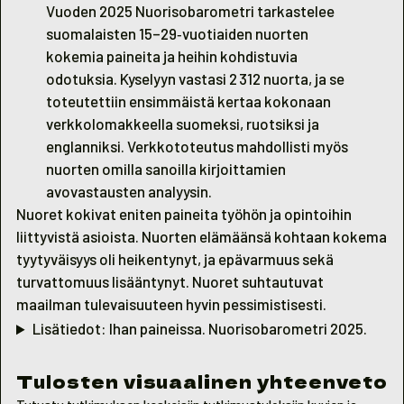
Vuoden 2025 Nuorisobarometri tarkastelee
suomalaisten 15–29‑vuotiaiden nuorten
kokemia paineita ja heihin kohdistuvia
odotuksia. Kyselyyn vastasi 2 312 nuorta, ja se
toteutettiin ensimmäistä kertaa kokonaan
verkkolomakkeella suomeksi, ruotsiksi ja
englanniksi. Verkkototeutus mahdollisti myös
nuorten omilla sanoilla kirjoittamien
avovastausten analyysin.
Nuoret kokivat eniten paineita työhön ja opintoihin
liittyvistä asioista. Nuorten elämäänsä kohtaan kokema
tyytyväisyys oli heikentynyt, ja epävarmuus sekä
turvattomuus lisääntynyt. Nuoret suhtautuvat
maailman tulevaisuuteen hyvin pessimistisesti.
Lisätiedot: Ihan paineissa. Nuorisobarometri 2025.
Tulosten visuaalinen yhteenveto