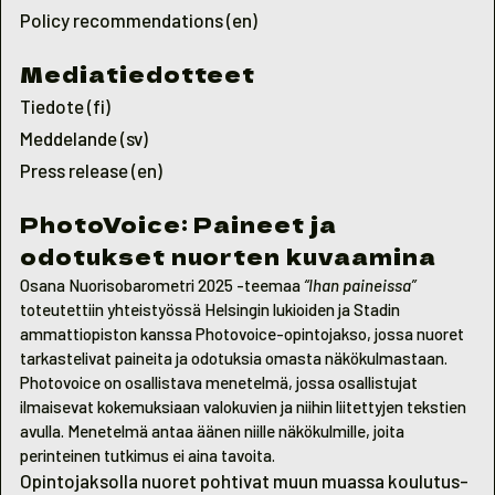
Policy recommendations
(en)
Mediatiedotteet
Tiedote (fi)
Meddelande (sv)
Press release (en)
PhotoVoice: Paineet ja
odotukset nuorten kuvaamina
Osana Nuorisobarometri 2025 -teemaa
“Ihan paineissa”
toteutettiin yhteistyössä Helsingin lukioiden ja Stadin
ammattiopiston kanssa Photovoice-opintojakso, jossa nuoret
tarkastelivat paineita ja odotuksia omasta näkökulmastaan.
Photovoice on osallistava menetelmä, jossa osallistujat
ilmaisevat kokemuksiaan valokuvien ja niihin liitettyjen tekstien
avulla. Menetelmä antaa äänen niille näkökulmille, joita
perinteinen tutkimus ei aina tavoita.
Opintojaksolla nuoret pohtivat muun muassa koulutus-