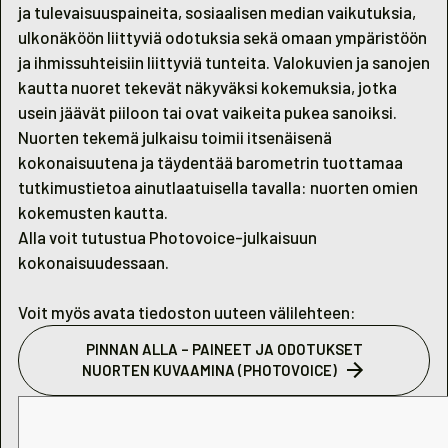
ja tulevaisuuspaineita, sosiaalisen median vaikutuksia,
ulkonäköön liittyviä odotuksia sekä omaan ympäristöön
ja ihmissuhteisiin liittyviä tunteita. Valokuvien ja sanojen
kautta nuoret tekevät näkyväksi kokemuksia, jotka
usein jäävät piiloon tai ovat vaikeita pukea sanoiksi.
Nuorten tekemä julkaisu toimii itsenäisenä
kokonaisuutena ja täydentää barometrin tuottamaa
tutkimustietoa ainutlaatuisella tavalla: nuorten omien
kokemusten kautta.
Alla voit tutustua Photovoice-julkaisuun
kokonaisuudessaan.
Voit myös avata tiedoston uuteen välilehteen:
PINNAN ALLA – PAINEET JA ODOTUKSET
NUORTEN KUVAAMINA (PHOTOVOICE)